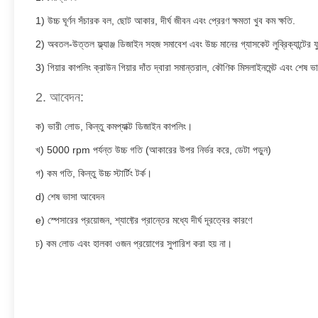
1) উচ্চ ঘূর্ণন সঁচারক বল, ছোট আকার, দীর্ঘ জীবন এবং প্রেরণ ক্ষমতা খুব কম ক্ষতি.
2) অবতল-উত্তল ফ্ল্যাঞ্জ ডিজাইন সহজ সমাবেশ এবং উচ্চ মানের গ্যাসকেট লুব্রিক্যান্টের
3) গিয়ার কাপলিং ক্রাউন গিয়ার দাঁত দ্বারা সমান্তরাল, কৌণিক মিসলাইনমেন্ট এবং শেষ 
2. আবেদন:
ক) ভারী লোড, কিন্তু কমপ্যাক্ট ডিজাইন কাপলিং।
খ) 5000 rpm পর্যন্ত উচ্চ গতি (আকারের উপর নির্ভর করে, ডেটা পড়ুন)
গ) কম গতি, কিন্তু উচ্চ স্টার্টিং টর্ক।
d) শেষ ভাসা আবেদন
e) স্পেসারের প্রয়োজন, শ্যাফ্টের প্রান্তের মধ্যে দীর্ঘ দূরত্বের কারণে
চ) কম লোড এবং হালকা ওজন প্রয়োগের সুপারিশ করা হয় না।