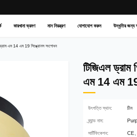
ে
কারখানা ভ্রমণ
মান নিয়ন্ত্রণ
যোগাযোগ করুন
উদ্ধৃতির জন্য
িএল ড্রাম এম 14 এম 19 সিঙ্ক্রোনস সংশোধন
টিজিএল ড্রাম গি
এম 14 এম 19 
উৎপত্তি স্থান:
চীন
ব্র্যান্ড নাম:
Purp
সার্টিফিকেশন:
CE