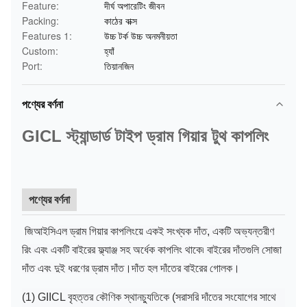
Feature:
দীর্ঘ অপারেটিং জীবন
Packing:
কাঠের বাক্স
Features 1:
উচ্চ টর্ক উচ্চ অনমনীয়তা
Custom:
হ্যাঁ
Port:
তিয়ানজিন
পণ্যের বর্ণনা
GICL স্ট্যান্ডার্ড টাইপ ড্রাম গিয়ার টুথ কাপলিং
পণ্যের বর্ণনা
জিআইসিএল ড্রাম গিয়ার কাপলিংয়ে একই সংখ্যক দাঁত, একটি অভ্যন্তরীণ
রিং এবং একটি বাইরের ফ্ল্যাঞ্জ সহ অর্ধেক কাপলিং থাকে৷ বাইরের দাঁতগুলি সোজা
দাঁত এবং দুই ধরণের ড্রাম দাঁত।দাঁত হল দাঁতের বাইরের গোলক।
(1) GIICL বৃহত্তর কৌণিক স্থানচ্যুতিকে (সরাসরি দাঁতের সংযোগের সাথে