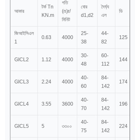
গতি
টর্ক Tn
বোর
দৈর্ঘ্য
আকার
(n)r/
ডি
KN.m
d1,d2
এল
মিনিট
জিআইসিএল
25-
44-
0.63
4000
125
1
38
82
30-
60-
GICL2
1.12
4000
144
48
112
40-
84-
GICL3
2.24
4000
174
60
142
40-
84-
GICL4
3.55
3600
196
70
142
40-
84-
GICL5
5
৩৩০০
224
75
142