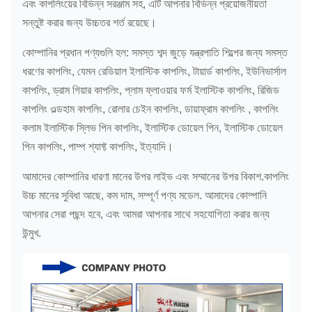
এবং কাপলিংয়ের বিভিন্ন সরঞ্জাম সহ, এটি আপনার বিভিন্ন প্রয়োজনীয়তা
সন্তুষ্ট করার জন্য উচ্চতর শর্ত রয়েছে।
280-
380-
GICL19
450
830
815
340
550
কোম্পানির প্রধান পণ্যগুলি হল: সমস্ত শব্দ জুড়ে যন্ত্রপাতি শিল্পের জন্য সমস্ত
ধরণের কাপলিং, যেমন রেডিয়াল ইলাস্টিক কাপলিং, টায়ার্ড কাপলিং, ইউনিভার্সাল
280-
380-
GICL20
500
790
855
কাপলিং, ড্রাম গিয়ার কাপলিং, প্লাম ফ্লাওয়ার ফর্ম ইলাস্টিক কাপলিং, রিজিড
360
550
কাপলিং ওল্ডহাম কাপলিং, রোলার চেইন কাপলিং, ডায়াফ্রাম কাপলিং , কাপলিং
জিআইসিএল
300-
380-
কলাম ইলাস্টিক স্লিভ পিন কাপলিং, ইলাস্টিক ডোয়েল পিন, ইলাস্টিক ডোয়েল
630
750
915
21
380
550
পিন কাপলিং, পাম্প শ্যাফ্ট কাপলিং, ইত্যাদি।
আমাদের কোম্পানির ধারণা মানের উপর লাইভ এবং সম্মানের উপর বিকাশ.কাপলিং
জিআইসিএল
340-
450-
710
720
960
উচ্চ মানের সুবিধা আছে, কম দাম, সম্পূর্ণ পণ্য মডেল. আমাদের কোম্পানি
22
400
650
আপনার সেরা পছন্দ হবে, এবং আমরা আপনার সাথে সহযোগিতা করার জন্য
360-
450-
উন্মুখ.
GICL23
800
680
1010
420
650